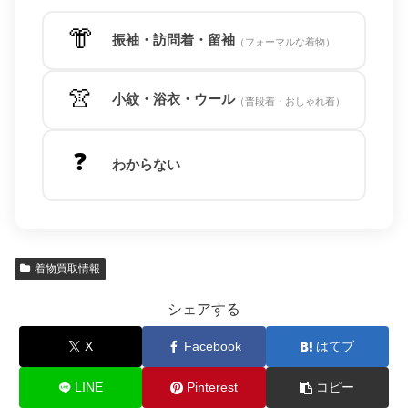
👘
振袖・訪問着・留袖
（フォーマルな着物）
👚
小紋・浴衣・ウール
（普段着・おしゃれ着）
❓
わからない
着物買取情報
シェアする
X
Facebook
はてブ
LINE
Pinterest
コピー