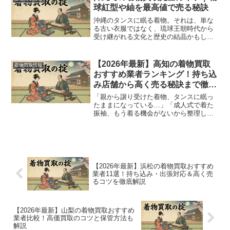
ため、時間が経つほど価値...
球紅型や紬を最高値で売る秘訣
沖縄のタンスに眠る着物。それは、単な
る古い衣服ではなく、琉球王朝時代から
受け継がれる文化と歴史の結晶かもしれ
ません。特に「琉球紅型」や「琉球紬」
といった伝統的な染織品は、その希少性
と芸術性の高さから、専門家の間では高
【2026年最新】高知の着物買取
着物買取情報
い価値で評価されています...
おすすめ業者ランキング！持ち込
み店舗から高く売る秘訣まで徹底
解説
「親から譲り受けた着物、タンスに眠っ
たままになっている…」「成人式で着た
振袖、もう着る機会がないから整理した
い」高知県にお住まいで、このような悩
みをお持ちではありませんか？大切な思
い出が詰まった着物だからこそ、手放す
際は少しでも納得のいく形...
【2026年最新】浜松の着物買取おすすめ
業者11選！持ち込み・出張対応＆高く売
るコツを徹底解説
【2026年最新】山梨の着物買取おすすめ
業者比較！高価買取のコツと保管方法も
解説