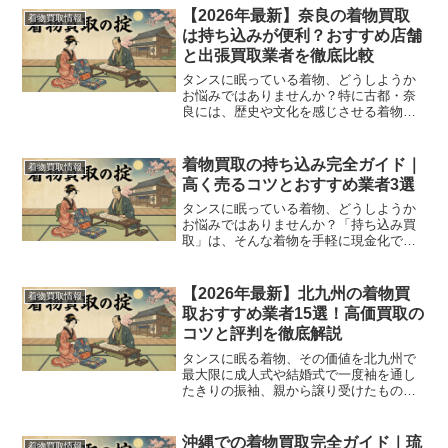
着物が眠っているのではないでしょう
【2026年最新】奈良の着物買取
着物買取情報
か。着物は日本の美しい伝統...
は持ち込みが便利？おすすめ店舗
と出張買取業者を徹底比較
タンスに眠っている着物、どうしようか
お悩みではありませんか？特に古都・奈
良には、歴史や文化を感じさせる着物を
お持ちの方も多いでしょう。この記事で
は、奈良県内で着物を「持ち込み買取」
したい方に向けて、おすすめの店舗を厳
着物買取の持ち込み完全ガイド｜
着物買取情報
選してご紹介します。さら...
高く売るコツとおすすめ業者3選
タンスに眠っている着物、どうしようか
お悩みではありませんか？「持ち込み買
取」は、そんな着物を手軽に現金化でき
る便利な方法です。しかし、どこに持ち
込めばいいのか、どうすれば高く売れる
のか、不安な点も多いでしょう。この記
【2026年最新】北九州の着物買
着物買取情報
事では、着物の持ち込み買...
取おすすめ業者15選！高価買取の
コツと評判を徹底解説
タンスに眠る着物、その価値を北九州で
最大限に成人式や結婚式で一度袖を通し
たきりの振袖、親から譲り受けたものの
着る機会のない訪問着。北九州市のご自
宅にも、そんな着物がタンスの肥やしに
なっていませんか？着物はデリケートな
沖縄での着物買取完全ガイド｜琉
着物買取情報