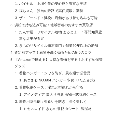
バイセル：上場企業の安心感と豊富な実績
福ちゃん：独自の販路で高価買取に期待
ザ・ゴールド：浜松に店舗があり持ち込みも可能
浜松で持ち込み可能！地域密着のおすすめ買取店
たんす屋（リサイクル着物 まるとよ）：専門知識豊
富な店主が査定
きものリサイクル忠右衛門：創業90年以上の老舗
査定額アップ！着物を高く売るための5つのコツ
【Amazonで揃える】大切な着物を守る！おすすめ保管
グッズ
着物ハンガー：シワを防ぎ、風を通す必需品
あづま姿 NO.604 ハンガー小 (折りたたみ式)
着物収納ケース：湿気と型崩れから守る
アイメディア 炭入り消臭 着物一式収納ケース
着物用防虫剤：虫食いを防ぎ、長く美しく
ミセスロイド きもの用 防虫シート+調湿材