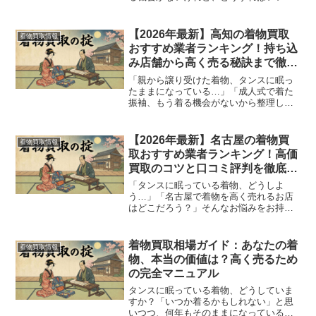
の？」大阪府堺市にお住まいで、このよ
うな悩みをお持ちの方も多いのではない
でしょうか。大切な思い出が詰まった着
【2026年最新】高知の着物買取
着物買取情報
物だからこそ、手放すなら少...
おすすめ業者ランキング！持ち込
み店舗から高く売る秘訣まで徹底
解説
「親から譲り受けた着物、タンスに眠っ
たままになっている…」「成人式で着た
振袖、もう着る機会がないから整理した
い」高知県にお住まいで、このような悩
みをお持ちではありませんか？大切な思
い出が詰まった着物だからこそ、手放す
【2026年最新】名古屋の着物買
着物買取情報
際は少しでも納得のいく形...
取おすすめ業者ランキング！高価
買取のコツと口コミ評判を徹底解
説
「タンスに眠っている着物、どうしよ
う…」「名古屋で着物を高く売れるお店
はどこだろう？」そんなお悩みをお持ち
ではありませんか？かつては嫁入り道具
の主役であり、特別な日の装いであった
着物も、ライフスタイルの変化とともに
着物買取相場ガイド：あなたの着
着物買取情報
着用機会が減り、多くがタン...
物、本当の価値は？高く売るため
の完全マニュアル
タンスに眠っている着物、どうしていま
すか？「いつか着るかもしれない」と思
いつつ、何年もそのままになっている方