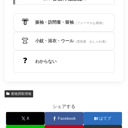
👘
振袖・訪問着・留袖
（フォーマルな着物）
👚
小紋・浴衣・ウール
（普段着・おしゃれ着）
❓
わからない
着物買取情報
シェアする
X
Facebook
はてブ