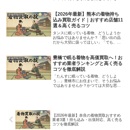
も多いのではないでしょうか。実はその
着物、適切な方法で売却すれば、予想以
上の価値がつくかもしれません。しか
【2026年最新】熊本の着物持ち
着物買取情報
し、着物の価値は種類や状態...
込み買取ガイド｜おすすめ店舗11
選＆高く売るコツ
タンスに眠っている着物、どうしようか
お悩みではありませんか？「思い出の品
だから大切に扱ってほしい」「でも、ど
うせ売るなら少しでも高く買い取ってほ
しい」そんな思いを抱える熊本県民のあ
なたへ。この記事では、2026年2月現在の
豊橋で眠る着物を高価買取へ！お
着物買取情報
最新情報に基づき、...
すすめ業者ランキングと高く売る
コツを徹底解説
「たんすに眠っている着物、どうしよ
う…」豊橋市にお住まいで、そうお悩み
ではありませんか？かつては大切な思い
出とともに袖を通した着物も、時が経つ
につれて着る機会が減ってしまうのは仕
方のないことです。しかし、その着物は
価値を失ったわけではありま...
【2026年最新】奈良の着物買取おすすめ
業者3選！持ち込み・出張対応、高く売る
コツを徹底解説