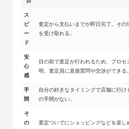
目
ス
ピ
査定から支払いまでが即日完了。その
ー
を受け取れる。
ド
安
目の前で査定が行われるため、プロセ
心
明。査定員に直接質問や交渉ができる
感
手
自分の好きなタイミングで店舗に行け
間
の手間がない。
そ
の
査定ついでにショッピングなどを楽し