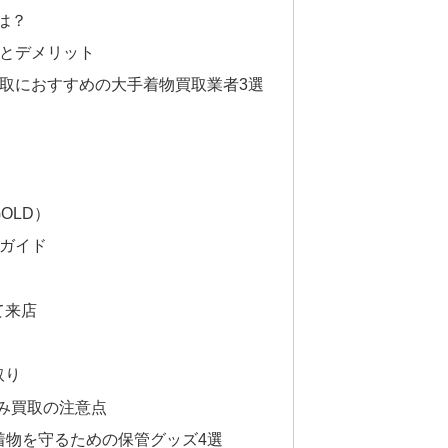
は？
とデメリット
買取におすすめの大手着物買取業者3選
）
）
GOLD）
全ガイド
して来店
取り
み買取の注意点
な着物を守るための保管グッズ4選