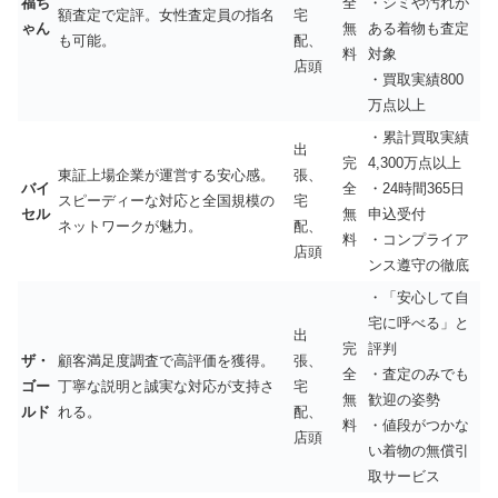
福ち
全
・シミや汚れが
額査定で定評
。女性査定員の指名
宅
ゃん
無
ある着物も査定
も可能。
配、
料
対象
店頭
・買取実績800
万点以上
・累計買取実績
出
完
4,300万点以上
東証上場企業が運営する安心感。
張、
バイ
全
・24時間365日
スピーディーな対応と全国規模の
宅
セル
無
申込受付
ネットワークが魅力。
配、
料
・コンプライア
店頭
ンス遵守の徹底
・「安心して自
宅に呼べる」と
出
完
評判
ザ・
顧客満足度調査で高評価を獲得。
張、
全
・査定のみでも
ゴー
丁寧な説明と誠実な対応が支持さ
宅
無
歓迎の姿勢
ルド
れる。
配、
料
・値段がつかな
店頭
い着物の無償引
取サービス