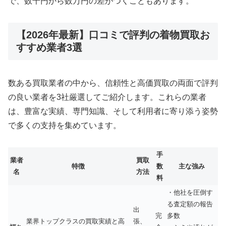
で、数千円から数万円の差がつくこともあります。
【2026年最新】口コミで評判の着物買取お
すすめ業者3選
数ある買取業者の中から、信頼性と高価買取の両面で評判
の良い業者を3社厳選してご紹介します。これらの業者
は、豊富な実績、専門知識、そして利用者に寄り添う姿勢
で多くの支持を集めています。
手
業者
買取
特徴
数
主な強み
名
方法
料
・他社を圧倒す
る査定額の報告
出
完
多数
業界トップクラスの買取実績と高
張、