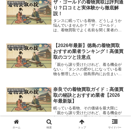
ザ・ゴールドの着物買取は評判通
着物買取情報
り？口コミと実体験から徹底解
説！
タンスに眠っている着物、どうしようか
悩んでいませんか？「ザ・ゴールド」
は、着物買取でよく名前を聞く業者の一
つですが、「本当に高く売れるの？」
「対応はどうなの？」と気になる方も多
いでしょう。この記事では、ザ・ゴール
【2026年最新】徳島の着物買取
着物買取情報
ドの着物買取サービスについて...
おすすめ業者ランキング！高価買
取のコツと注意点
「親から譲り受けたけれど、着る機会が
ない」「タンスの肥やしになっている着
物を整理したい」徳島県内にお住まい
で、そうお考えの方も多いのではないで
しょうか。着物はデリケートなため、時
間と共に価値が下がってしまう可能性が
奈良での着物買取ガイド：高価買
着物買取情報
あります。だからこそ、思い...
取の秘訣とおすすめ業者【2026
年最新版】
眠っている着物、その価値を最大限に
「親から譲り受けたけれど、着る機会が
ない」「タンスの肥やしになっている振
袖を整理したい」そんな風に、奈良のご
自宅で眠っている着物はありませんか？
ホーム
検索
トップ
サイドバー