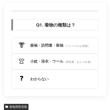
Q1. 着物の種類は？
👘
振袖・訪問着・留袖
（フォーマルな着物）
👚
小紋・浴衣・ウール
（普段着・おしゃれ着）
❓
わからない
着物買取情報