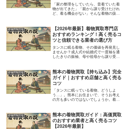
「家の整理をしていたら、昔着ていた着
物が出てきた」「親から譲り受けたけれ
ど、着る機会がない」そんな着物の扱い
に困っていませんか？着物買取サービス
「福ちゃん」は、そうした悩みを解決し
てくれる選択肢の一つです。福ちゃんは
【2026年最新】着物買取専門店
着物買取情報
出張買取や宅配買取で知ら...
おすすめランキング！高く売るコ
ツと信頼できる業者の選び方
タンスに眠る着物、その価値を再発見し
ませんか？成人式や結婚式で一度袖を通
したきりの振袖、母や祖母から譲り受け
たものの着る機会がない訪問着。多くの
ご家庭のタンスには、そんな思い出深い
着物が眠っているのではないでしょう
熊本の着物買取【持ち込み】完全
着物買取情報
か。着物は日本の美しい伝統...
ガイド｜おすすめ店舗と高く売る
コツ
「タンスに眠っている着物、どうしよ
う…」。熊本にお住まいで、そうお考え
の方も多いのではないでしょうか。着物
を売却する方法はいくつかありますが、
その場で査定・現金化できる「持ち込み
買取」は、手軽で安心感のある方法とし
熊本の着物買取ガイド：高価買取
着物買取情報
て人気です。しかし、いざ持...
のおすすめ業者と高く売るコツ
【2026年最新】