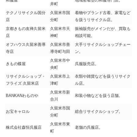
和服屋
地域密着型の和服専門店。
井町
テクノリサイクル国分
久留米市国
着物やブランド古着、家電など
店
分町
を扱うリサイクル店。
京都きもの友禅久留米
久留米市天
振袖販売がメインだが、買取も
店
神町
相談可能。
オフハウス久留米善導
久留米市善
大手リサイクルショップチェー
寺店
導寺町与田
ン。
久留米市中
きもの蝶屋
呉服販売店。
央町
リサイクルショップ・
久留米市上
衣類や雑貨などを扱うリサイク
フライズ 久留米店
津町
ル店。
久留米市新
BANKANわものや
和装小物などを扱う店舗。
合川
久留米市国
お宝キャロル
総合リサイクルショップ。
分町
久留米市東
株式会社森恒呉服店
老舗の呉服店。
町