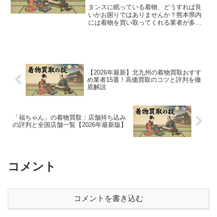
タンスに眠っている着物、どうすれば良
いかお困りではありませんか？熊本県内
には着物を買い取ってくれる業者が多数
ありますが、「どこに売れば高く売れる
のか」「信頼できる業者はどこか」な
ど、悩みは尽きないものです。この記事
では、2026年2月現在の...
【2026年最新】北九州の着物買取おすす
め業者15選！高価買取のコツと評判を徹
底解説
「福ちゃん」の着物買取：店舗持ち込み
の評判と全国店舗一覧【2026年最新版】
コメント
コメントを書き込む