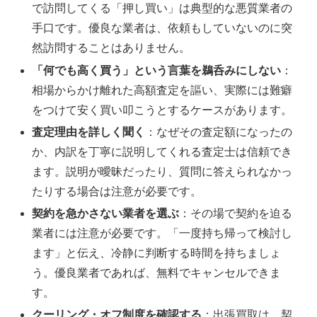
で訪問してくる「押し買い」は典型的な悪質業者の
手口です。優良な業者は、依頼もしていないのに突
然訪問することはありません。
「何でも高く買う」という言葉を鵜呑みにしない
：
相場からかけ離れた高額査定を謳い、実際には難癖
をつけて安く買い叩こうとするケースがあります。
査定理由を詳しく聞く
：なぜその査定額になったの
か、内訳を丁寧に説明してくれる査定士は信頼でき
ます。説明が曖昧だったり、質問に答えられなかっ
たりする場合は注意が必要です。
契約を急かさない業者を選ぶ
：その場で契約を迫る
業者には注意が必要です。「一度持ち帰って検討し
ます」と伝え、冷静に判断する時間を持ちましょ
う。優良業者であれば、無料でキャンセルできま
す。
クーリング・オフ制度を確認する
：出張買取は、契