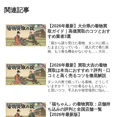
関連記事
【2026年最新】大分県の着物買
着物買取情報
取ガイド｜高価買取のコツとおす
すめ業者3選
「親から譲り受けた着物、タンスに眠っ
たままになっている」「成人式で着た振
袖、もう着る機会がないかも…」大分県
内で、そうした着物の扱いに悩んでいる
方はいませんか？着物はデリケートなた
め、ただ保管しているだけでも時間と共
【2026年最新】買取大吉の着物
着物買取情報
に価値が下がってしまうこ...
買取は本当におすすめ？評判・口
コミと高く売るコツを徹底解説
タンスの奥で眠っている着物、どうして
いますか？「いつか着るかもしれない」
と思いつつ、手入れや保管場所に悩んで
いる方も多いのではないでしょうか。あ
るいは、親から譲り受けたものの、価値
がわからず処分に困っているケースもあ
「福ちゃん」の着物買取：店舗持
着物買取情報
るでしょう。そんな着物の...
ち込みの評判と全国店舗一覧
【2026年最新版】