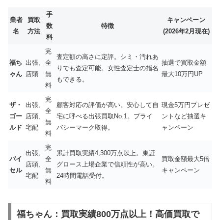
手
業者
買取
キャンペーン
数
特徴
名
方法
(2026年2月現在)
料
完
査定額の高さに定評。シミ・汚れあ
福ち
出張,
全
抽選で買取金額
りでも査定可能。女性査定士の指名
ゃん
店頭
無
最大10万円UP
もできる。
料
完
ザ・
出張,
顧客対応の評価が高い。安心して自
現金5万円プレゼ
全
ゴー
店頭,
宅に呼べる出張買取No.1。プライ
ントなど抽選キ
無
ルド
宅配
バシーマーク取得。
ャンペーン
料
完
出張,
累計買取実績4,300万点以上。東証
バイ
全
買取金額最大5倍
店頭,
グロース上場企業で信頼性が高い。
セル
無
キャンペーン
宅配
24時間電話受付。
料
福ちゃん：買取実績800万点以上！高価買取で